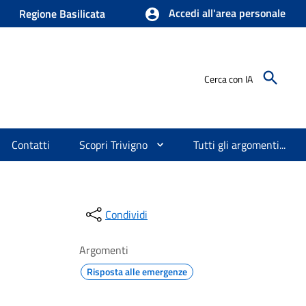
Accedi all'area personale
Regione Basilicata
Cerca con IA
Contatti
Scopri Trivigno
Tutti gli argomenti...
Condividi
Argomenti
Risposta alle emergenze