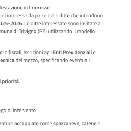
estazione di Interesse
 di interesse da parte delle
ditte
che intendono
025-2026
. Le ditte interessate sono invitate a
mune di Trivigno
(PZ) utilizzando il modello
ci
e
fiscali
, iscrizioni agli
Enti Previdenziali
e
tecnica
del mezzo, specificando eventuali
i
priorità
:
uogo di intervento
zzature
accoppiate
come
spazzaneve
,
catene
e