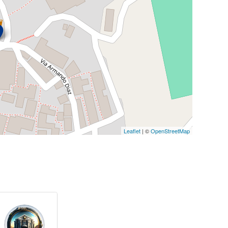
Leaflet
| ©
OpenStreetMap