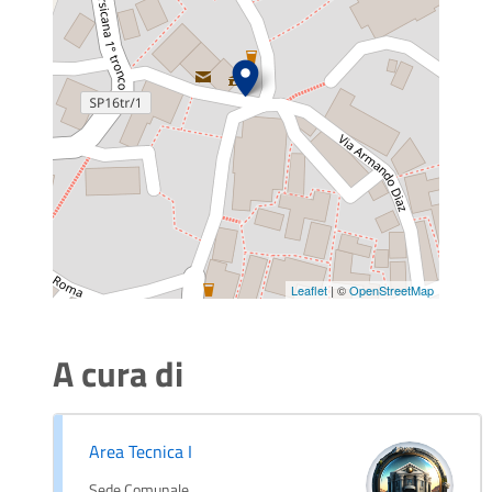
Leaflet
| ©
OpenStreetMap
A cura di
Area Tecnica I
Sede Comunale