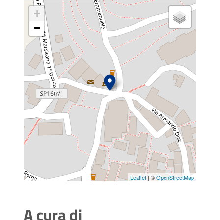
+
−
Leaflet
| ©
OpenStreetMap
A cura di