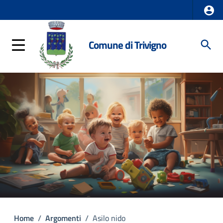
Comune di Trivigno
Home
/
Argomenti
/
Asilo nido