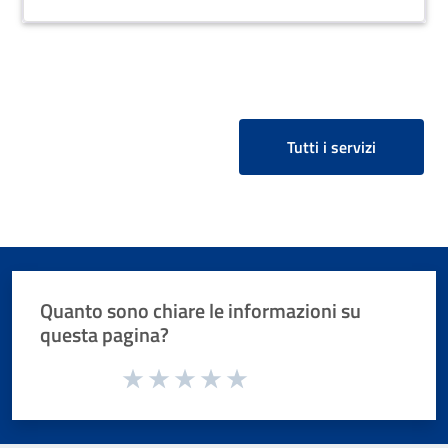
Tutti i servizi
Quanto sono chiare le informazioni su
questa pagina?
Valuta da 1 a 5 stelle la pagina
Valuta 1 stelle su 5
Valuta 2 stelle su 5
Valuta 3 stelle su 5
Valuta 4 stelle su 5
Valuta 5 stelle su 5