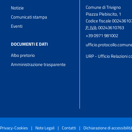
Comune di Trivigno
Notizie
Piazza Plebiscito, 1
Comunicati stampa
Codice fiscale 00243610
Eventi
P. IVA:
00243610763
+39 0971 981002
DOCUMENTI E DATI
ufficio.protocollo.comun
Albo pretorio
URP - Ufficio Relazioni co
Amministrazione trasparente
Privacy-Cookies
|
Note Legali
|
Contatti
|
Dichiarazione di accessibilit