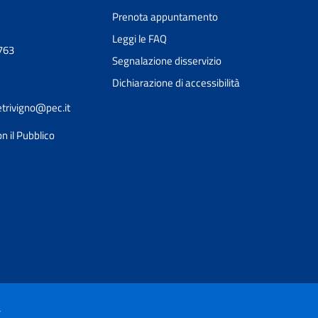
Prenota appuntamento
Leggi le FAQ
763
Segnalazione disservizio
Dichiarazione di accessibilità
etrivigno@pec.it
n il Pubblico
Ciao 👋
Come posso esserti utile?
smart_toy
à