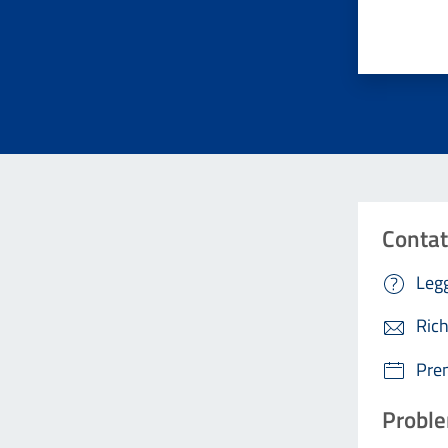
Valuta da 
Contat
Legg
Rich
Pre
Proble