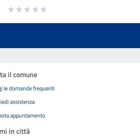
1 a 5 stelle la pagina
Valuta 1 stelle su 5
Valuta 2 stelle su 5
Valuta 3 stelle su 5
Valuta 4 stelle su 5
Valuta 5 stelle su 5
ta il comune
i le domande frequenti
iedi assistenza
nota appuntamento
mi in città