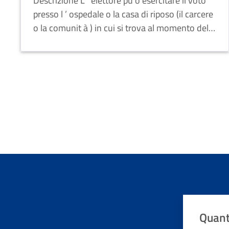
Descrizione L ’ elettore pu ò esercitare il voto
presso l ’ ospedale o la casa di riposo (il carcere
o la comunit à ) in cui si trova al momento delle
consultazioni elettorali.
Quant