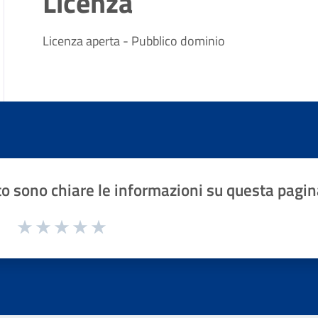
Licenza
Licenza aperta - Pubblico dominio
o sono chiare le informazioni su questa pagin
1 a 5 stelle la pagina
Valuta 1 stelle su 5
Valuta 2 stelle su 5
Valuta 3 stelle su 5
Valuta 4 stelle su 5
Valuta 5 stelle su 5