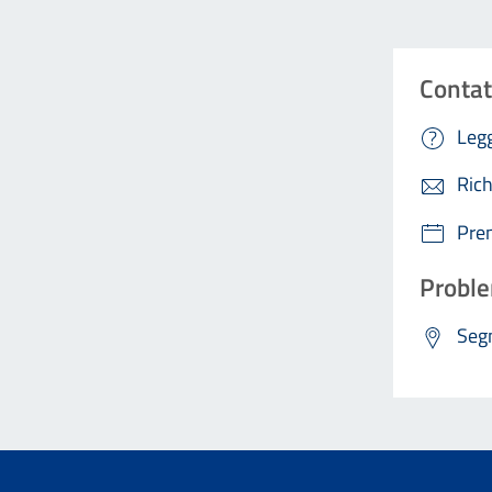
Contat
Legg
Rich
Pre
Proble
Segn