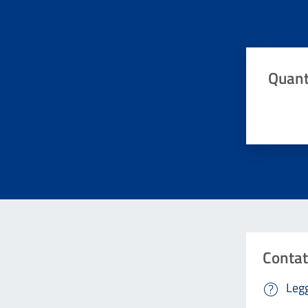
Quant
Valuta da 
Contat
Legg