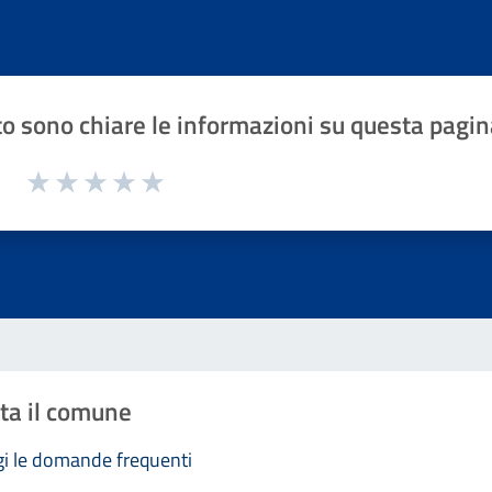
o sono chiare le informazioni su questa pagin
1 a 5 stelle la pagina
Valuta 1 stelle su 5
Valuta 2 stelle su 5
Valuta 3 stelle su 5
Valuta 4 stelle su 5
Valuta 5 stelle su 5
ta il comune
i le domande frequenti