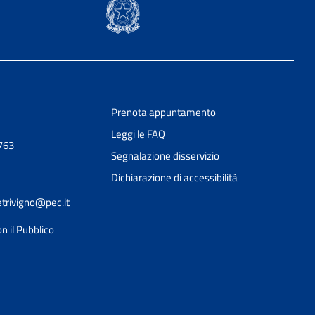
Prenota appuntamento
Leggi le FAQ
763
Segnalazione disservizio
Dichiarazione di accessibilità
etrivigno@pec.it
n il Pubblico
Ciao 👋
Come posso esserti utile?
smart_toy