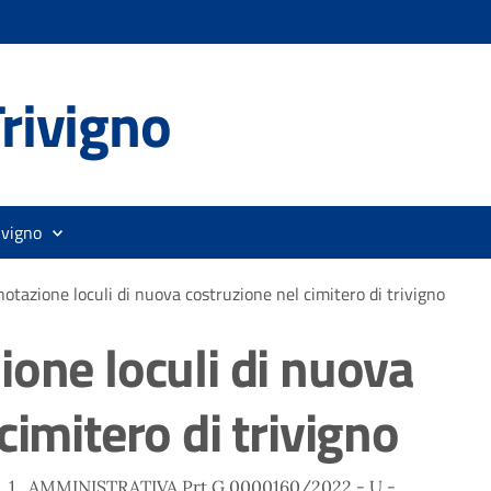
rivigno
ivigno
otazione loculi di nuova costruzione nel cimitero di trivigno
ione loculi di nuova
cimitero di trivigno
A_1_AMMINISTRATIVA Prt.G.0000160/2022 - U -