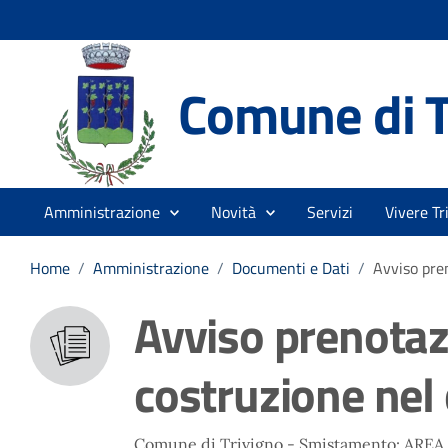
Comune di T
Amministrazione
Novità
Servizi
Vivere Tr
Home
/
Amministrazione
/
Documenti e Dati
/
Avviso pren
Avviso prenotaz
costruzione nel 
Comune di Trivigno - Smistamento: ARE