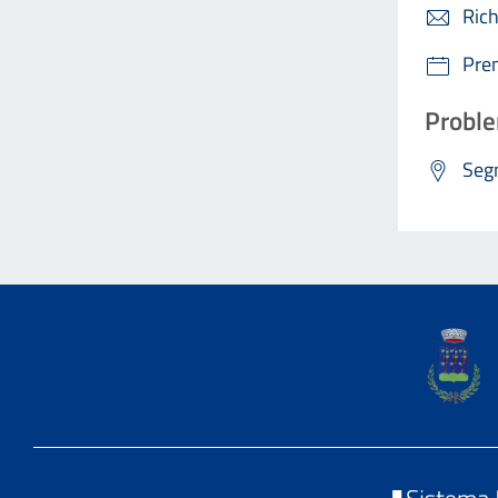
Rich
Pre
Proble
Segn