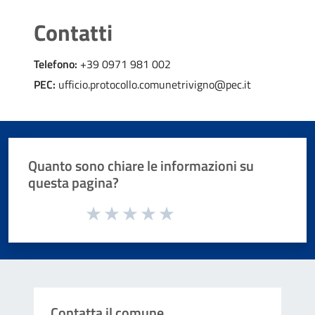
Contatti
Telefono:
+39 0971 981 002
PEC:
ufficio.protocollo.comunetrivigno@pec.it
Quanto sono chiare le informazioni su
questa pagina?
Valuta da 1 a 5 stelle la pagina
Valuta 1 stelle su 5
Valuta 2 stelle su 5
Valuta 3 stelle su 5
Valuta 4 stelle su 5
Valuta 5 stelle su 5
Contatta il comune