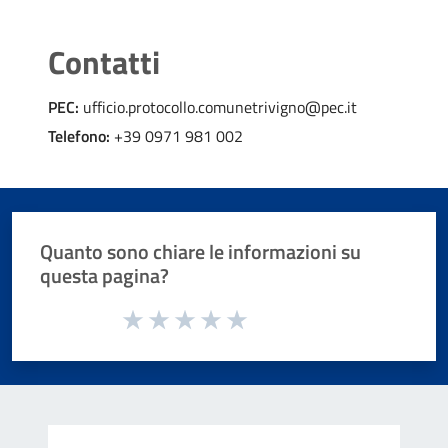
Contatti
PEC:
ufficio.protocollo.comunetrivigno@pec.it
Telefono:
+39 0971 981 002
Quanto sono chiare le informazioni su
questa pagina?
Valuta da 1 a 5 stelle la pagina
Valuta 1 stelle su 5
Valuta 2 stelle su 5
Valuta 3 stelle su 5
Valuta 4 stelle su 5
Valuta 5 stelle su 5