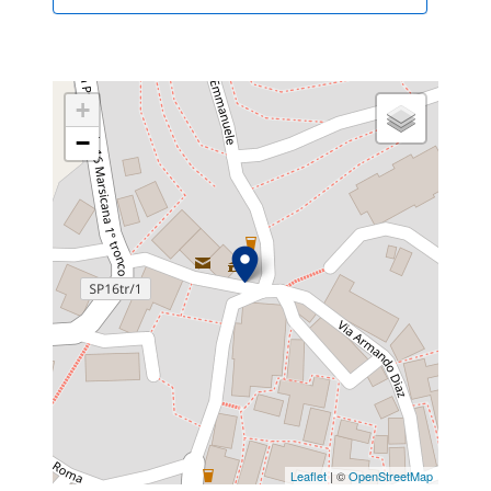
+
−
Leaflet
| ©
OpenStreetMap