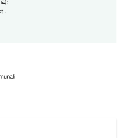
ia);
ti.
omunali.