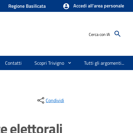
Accedi all'area personale
Regione Basilicata
Cerca con IA
Contatti
Scopri Trivigno
Tutti gli argomenti...
Condividi
e elettorali