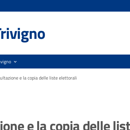
rivigno
ivigno
ltazione e la copia delle liste elettorali
one e la copia delle list