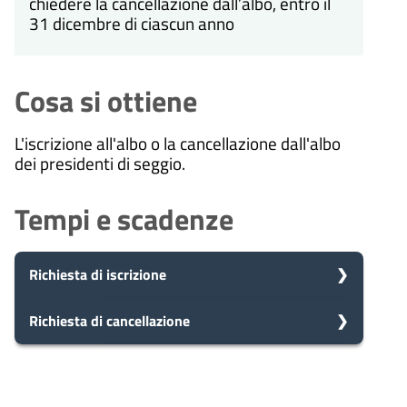
chiedere la cancellazione dall’albo, entro il
31 dicembre di ciascun anno
Cosa si ottiene
L'iscrizione all'albo o la cancellazione dall'albo
dei presidenti di seggio.
Tempi e scadenze
Richiesta di iscrizione
5
Richiesta di cancellazione
Presa in carico
Dopo aver presentato la tua
giorni
richiesta, il comune avvia il
5
Presa in carico
procedimento e prenderà in carico
Dopo aver presentato la tua
la tua domanda in 5 giorni.
giorni