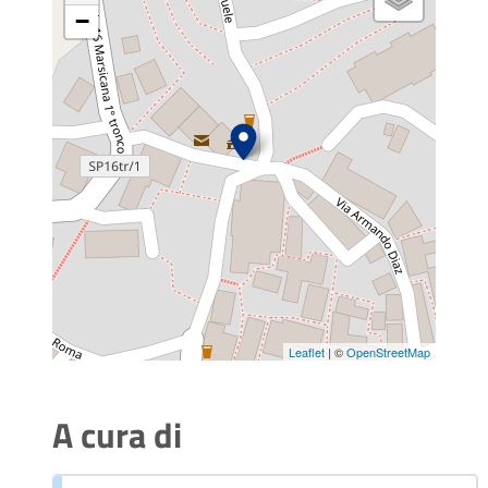
−
Leaflet
| ©
OpenStreetMap
A cura di