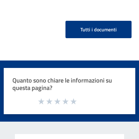
Tutti i documenti
Quanto sono chiare le informazioni su
questa pagina?
Valuta da 1 a 5 stelle la pagina
Valuta 1 stelle su 5
Valuta 2 stelle su 5
Valuta 3 stelle su 5
Valuta 4 stelle su 5
Valuta 5 stelle su 5