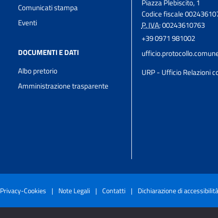
Piazza Plebiscito, 1
Comunicati stampa
Codice fiscale 00243610
Eventi
P. IVA:
00243610763
+39 0971 981002
DOCUMENTI E DATI
ufficio.protocollo.comun
Albo pretorio
URP - Ufficio Relazioni co
Amministrazione trasparente
Privacy-Cookies
|
Note Legali
|
Contatti
|
Dichiarazione di accessibilit