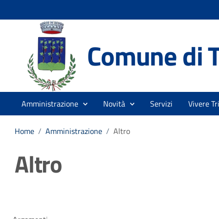
Comune di T
Amministrazione
Novità
Servizi
Vivere Tr
Home
/
Amministrazione
/
Altro
Altro