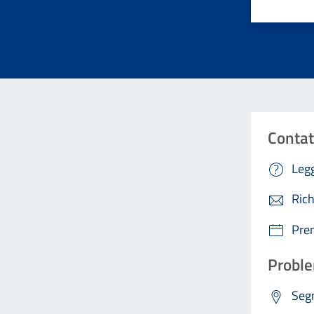
Contat
Legg
Rich
Pre
Proble
Segn