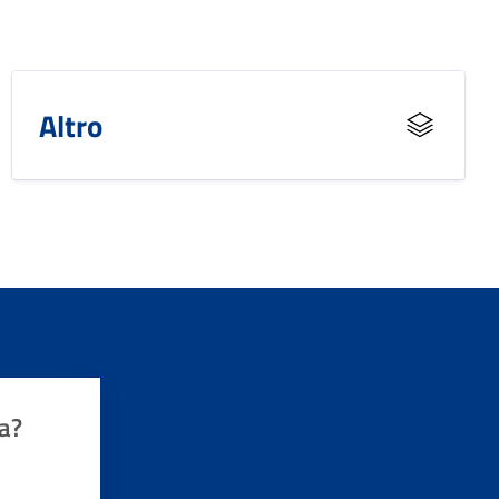
Altro
a?