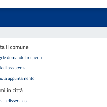
Valuta 1 stelle su 5
Valuta 2 stelle su 5
Valuta 3 stelle su 5
Valuta 4 stelle su 5
Valuta 5 stelle su 5
ta il comune
i le domande frequenti
iedi assistenza
nota appuntamento
mi in città
ala disservizio