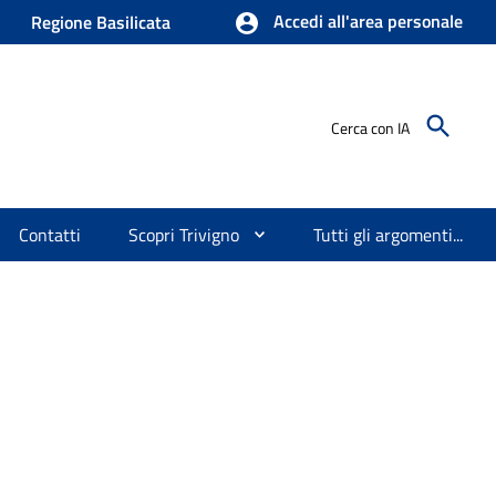
Accedi all'area personale
Regione Basilicata
Cerca con IA
Contatti
Scopri Trivigno
Tutti gli argomenti...