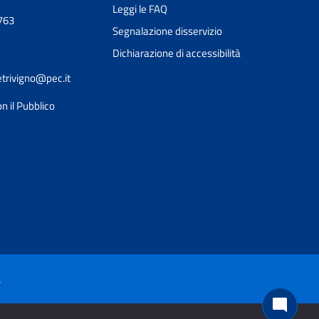
Leggi le FAQ
763
Segnalazione disservizio
Dichiarazione di accessibilità
etrivigno@pec.it
n il Pubblico
Ciao 👋
Come posso esserti utile?
smart_toy
à
mode_comment